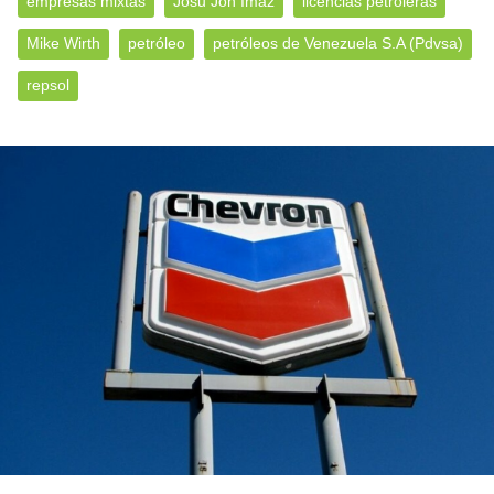
empresas mixtas
Josu Jon Imaz
licencias petroleras
Mike Wirth
petróleo
petróleos de Venezuela S.A (Pdvsa)
repsol