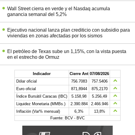
Wall Street cierra en verde y el Nasdaq acumula
ganancia semanal del 5,2%
Ejecutivo nacional lanza plan crediticio con subsidio para
viviendas en zonas afectadas por los sismos
El petróleo de Texas sube un 1,15%, con la vista puesta
en el estrecho de Ormuz
Indicador
Cierre Ant
07/08/2026
Dólar oficial
756.7083
757.5406
Euro oficial
871,8944
875,2170
Índice Bursátil Caracas (IBC)
5.158,98
5.256,49
Liquidez Monetaria (MMBs.)
2.390.884
2.466.946
Inflación (Var% mensual)
6,3%
13,8%
Fuente: BCV - BVC