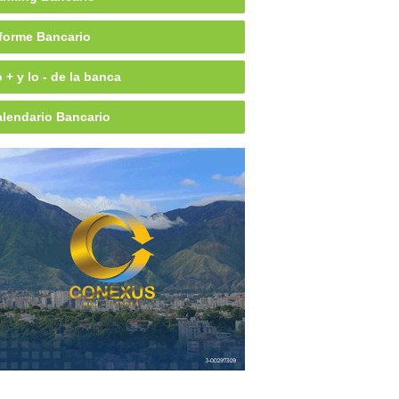
forme Bancario
 + y lo - de la banca
lendario Bancario