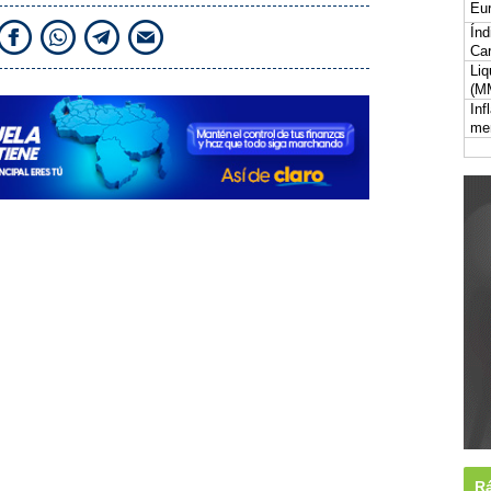
Eur
Índ
Car
Liq
(M
Inf
me
Rá