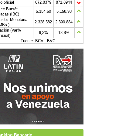
o oficial
872,8379
871,8944
ice Bursátil
5.154,60
5.158,98
acas (IBC)
uidez Monetaria
2.328.582
2.390.884
MBs.)
lación (Var%
6,3%
13,8%
nsual)
Fuente: BCV - BVC
nking Bancario