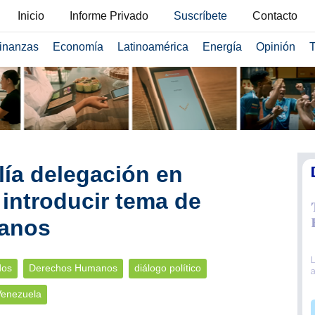
Inicio
Informe Privado
Suscríbete
Contacto
inanzas
Economía
Latinoamérica
Energía
Opinión
T
ía delegación en
introducir tema de
anos
dos
Derechos Humanos
diálogo político
enezuela