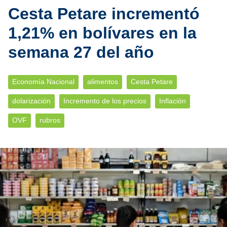
Cesta Petare incrementó
1,21% en bolívares en la
semana 27 del año
Economía Nacional
alimentos
Cesta Petare
dolarización
Incremento de los precios
Inflación
OVF
rubros