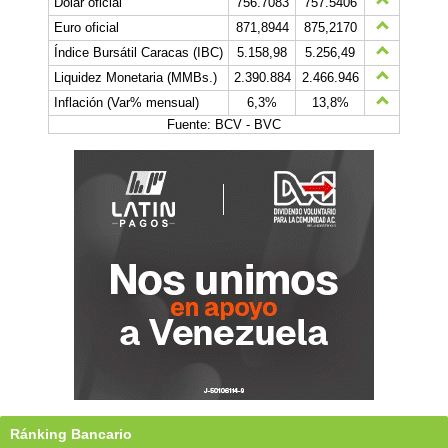
Dólar oficial
756.7083
757.5406
Euro oficial
871,8944
875,2170
Índice Bursátil Caracas (IBC)
5.158,98
5.256,49
Liquidez Monetaria (MMBs.)
2.390.884
2.466.946
Inflación (Var% mensual)
6,3%
13,8%
Fuente: BCV - BVC
Ránking Bancario