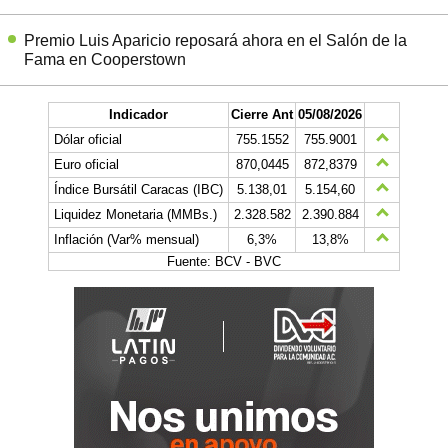
Premio Luis Aparicio reposará ahora en el Salón de la
Fama en Cooperstown
Indicador
Cierre Ant
05/08/2026
Dólar oficial
755.1552
755.9001
Euro oficial
870,0445
872,8379
Índice Bursátil Caracas (IBC)
5.138,01
5.154,60
Liquidez Monetaria (MMBs.)
2.328.582
2.390.884
Inflación (Var% mensual)
6,3%
13,8%
Fuente: BCV - BVC