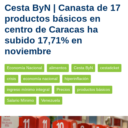
Cesta ByN | Canasta de 17
productos básicos en
centro de Caracas ha
subido 17,71% en
noviembre
Economía Nacional
alimentos
Cesta ByN
cestaticket
crisis
economía nacional
hiperinflación
ingreso mínimo integral
Precios
productos básicos
Salario Mínimo
Venezuela