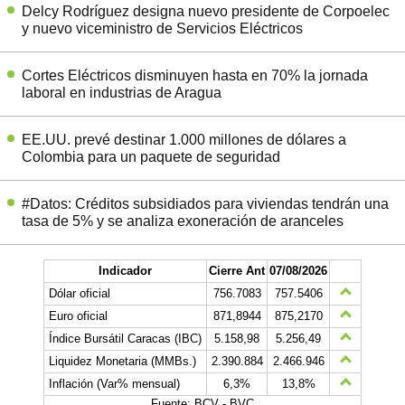
Delcy Rodríguez designa nuevo presidente de Corpoelec
y nuevo viceministro de Servicios Eléctricos
Cortes Eléctricos disminuyen hasta en 70% la jornada
laboral en industrias de Aragua
EE.UU. prevé destinar 1.000 millones de dólares a
Colombia para un paquete de seguridad
#Datos: Créditos subsidiados para viviendas tendrán una
tasa de 5% y se analiza exoneración de aranceles
Indicador
Cierre Ant
07/08/2026
Dólar oficial
756.7083
757.5406
Euro oficial
871,8944
875,2170
Índice Bursátil Caracas (IBC)
5.158,98
5.256,49
Liquidez Monetaria (MMBs.)
2.390.884
2.466.946
Inflación (Var% mensual)
6,3%
13,8%
Fuente: BCV - BVC