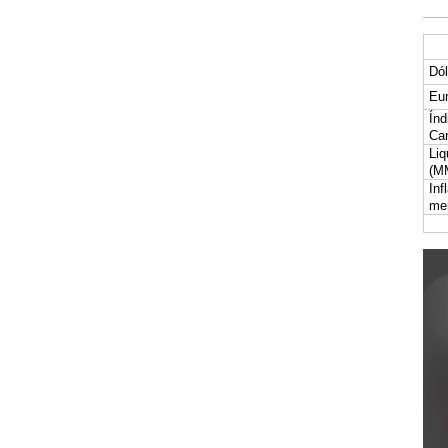
Dól
Eur
Índ
Car
Liq
(M
Inf
me