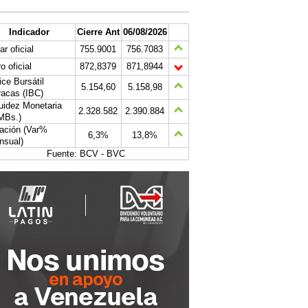
Indicador
Cierre Ant
06/08/2026
ar oficial
755.9001
756.7083
o oficial
872,8379
871,8944
ice Bursátil
5.154,60
5.158,98
acas (IBC)
uidez Monetaria
2.328.582
2.390.884
MBs.)
lación (Var%
6,3%
13,8%
nsual)
Fuente: BCV - BVC