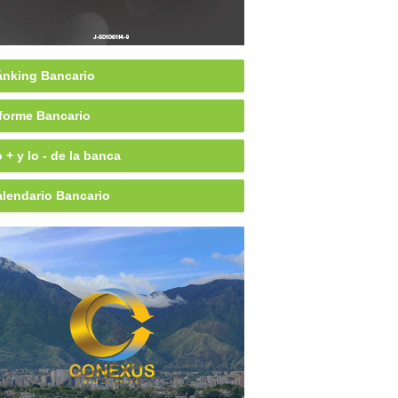
nking Bancario
forme Bancario
 + y lo - de la banca
lendario Bancario