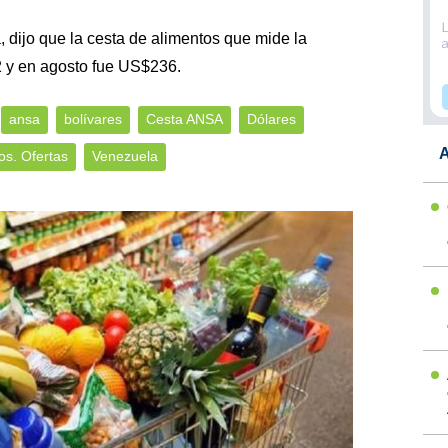
, dijo que la cesta de alimentos que mide la
2 y en agosto fue US$236.
ansa
bolívares
Cesta ANSA
Dólares
A
os. Ofertas
Venezuela