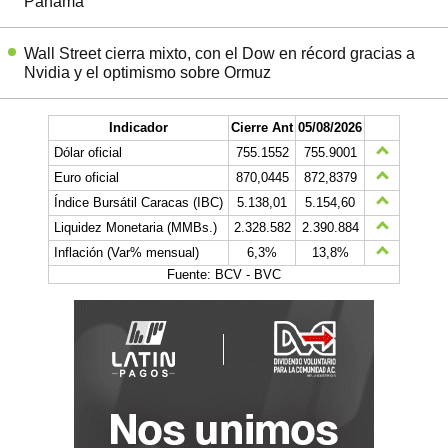
Panamá
Wall Street cierra mixto, con el Dow en récord gracias a
Nvidia y el optimismo sobre Ormuz
Indicador
Cierre Ant
05/08/2026
Dólar oficial
755.1552
755.9001
Euro oficial
870,0445
872,8379
Índice Bursátil Caracas (IBC)
5.138,01
5.154,60
Liquidez Monetaria (MMBs.)
2.328.582
2.390.884
Inflación (Var% mensual)
6,3%
13,8%
Fuente: BCV - BVC