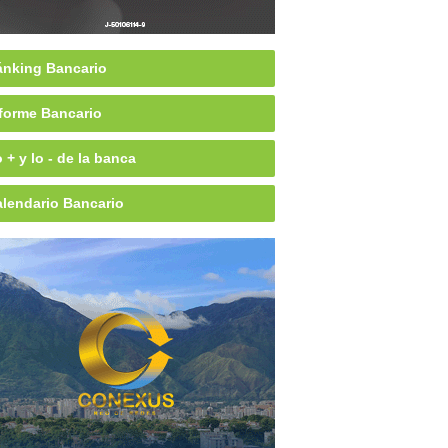
nking Bancario
forme Bancario
 + y lo - de la banca
lendario Bancario