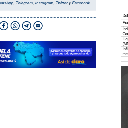
hatsApp
,
Telegram
,
Instagram
,
Twitter
y
Facebook
Dól
Eur
Índ
Car
Liq
(M
Inf
me