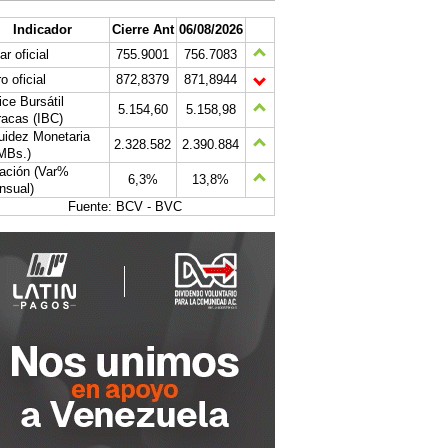
Indicador
Cierre Ant
06/08/2026
ar oficial
755.9001
756.7083
o oficial
872,8379
871,8944
ice Bursátil
5.154,60
5.158,98
acas (IBC)
uidez Monetaria
2.328.582
2.390.884
MBs.)
lación (Var%
6,3%
13,8%
nsual)
Fuente: BCV - BVC