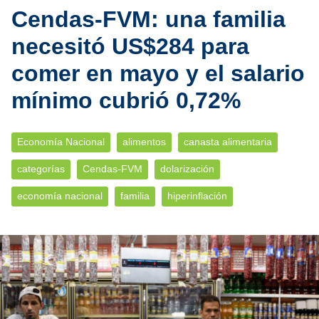
Cendas-FVM: una familia
necesitó US$284 para
comer en mayo y el salario
mínimo cubrió 0,72%
Economía Nacional
alimentos
canasta alimentaria
categorías
Cendas-FVM
dolarización
economía nacional
familia
hiperinflación