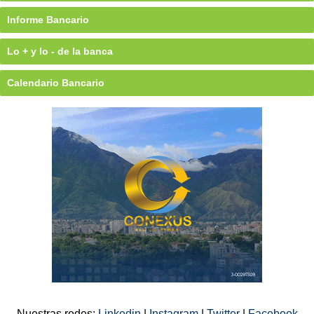
Informe Bancario
Lo + y lo - de la banca
Calendario Bancario
Nuestras redes:
Linkedin
|
Instagram
|
Twitter
|
Facebook