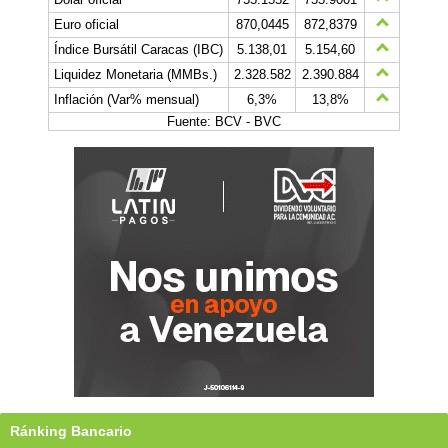
Euro oficial
870,0445
872,8379
Índice Bursátil Caracas (IBC)
5.138,01
5.154,60
Liquidez Monetaria (MMBs.)
2.328.582
2.390.884
Inflación (Var% mensual)
6,3%
13,8%
Fuente: BCV - BVC
Ránking Bancario