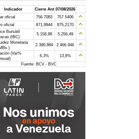
Indicador
Cierre Ant
07/08/2026
ar oficial
756.7083
757.5406
o oficial
871,8944
875,2170
ice Bursátil
5.158,98
5.256,49
acas (IBC)
uidez Monetaria
2.390.884
2.466.946
MBs.)
lación (Var%
6,3%
13,8%
nsual)
Fuente: BCV - BVC