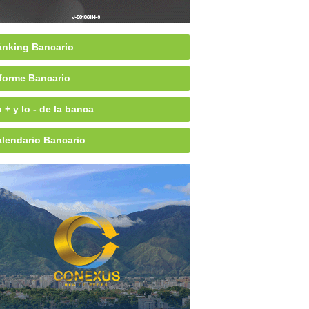
nking Bancario
forme Bancario
 + y lo - de la banca
lendario Bancario