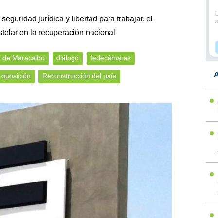
seguridad jurídica y libertad para trabajar, el
stelar en la recuperación nacional
 de Maracaibo
diálogo
fedecámaras
A
oposición
Reconstrucción del país