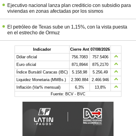
Ejecutivo nacional lanza plan crediticio con subsidio para
viviendas en zonas afectadas por los sismos
El petróleo de Texas sube un 1,15%, con la vista puesta
en el estrecho de Ormuz
Indicador
Cierre Ant
07/08/2026
Dólar oficial
756.7083
757.5406
Euro oficial
871,8944
875,2170
Índice Bursátil Caracas (IBC)
5.158,98
5.256,49
Liquidez Monetaria (MMBs.)
2.390.884
2.466.946
Inflación (Var% mensual)
6,3%
13,8%
Fuente: BCV - BVC