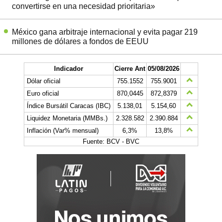
convertirse en una necesidad prioritaria»
México gana arbitraje internacional y evita pagar 219
millones de dólares a fondos de EEUU
Indicador
Cierre Ant
05/08/2026
Dólar oficial
755.1552
755.9001
Euro oficial
870,0445
872,8379
Índice Bursátil Caracas (IBC)
5.138,01
5.154,60
Liquidez Monetaria (MMBs.)
2.328.582
2.390.884
Inflación (Var% mensual)
6,3%
13,8%
Fuente: BCV - BVC