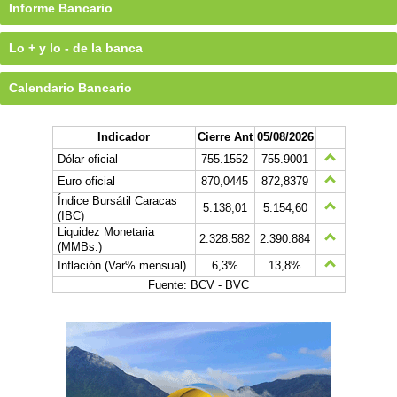
Informe Bancario
Lo + y lo - de la banca
Calendario Bancario
Indicador
Cierre Ant
05/08/2026
Dólar oficial
755.1552
755.9001
Euro oficial
870,0445
872,8379
Índice Bursátil Caracas
5.138,01
5.154,60
(IBC)
Liquidez Monetaria
2.328.582
2.390.884
(MMBs.)
Inflación (Var% mensual)
6,3%
13,8%
Fuente: BCV - BVC