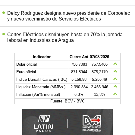
Delcy Rodríguez designa nuevo presidente de Corpoelec
y nuevo viceministro de Servicios Eléctricos
Cortes Eléctricos disminuyen hasta en 70% la jornada
laboral en industrias de Aragua
Indicador
Cierre Ant
07/08/2026
Dólar oficial
756.7083
757.5406
Euro oficial
871,8944
875,2170
Índice Bursátil Caracas (IBC)
5.158,98
5.256,49
Liquidez Monetaria (MMBs.)
2.390.884
2.466.946
Inflación (Var% mensual)
6,3%
13,8%
Fuente: BCV - BVC