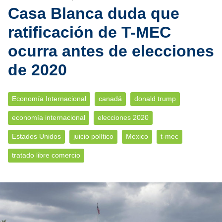
Casa Blanca duda que
ratificación de T-MEC
ocurra antes de elecciones
de 2020
Economía Internacional
canadá
donald trump
economía internacional
elecciones 2020
Estados Unidos
juicio político
Mexico
t-mec
tratado libre comercio