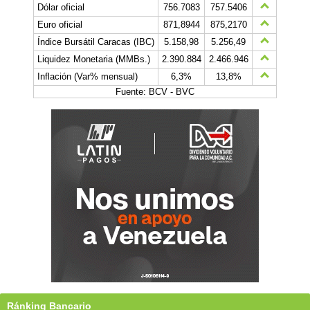
Dólar oficial
756.7083
757.5406
Euro oficial
871,8944
875,2170
Índice Bursátil Caracas (IBC)
5.158,98
5.256,49
Liquidez Monetaria (MMBs.)
2.390.884
2.466.946
Inflación (Var% mensual)
6,3%
13,8%
Fuente: BCV - BVC
Ránking Bancario