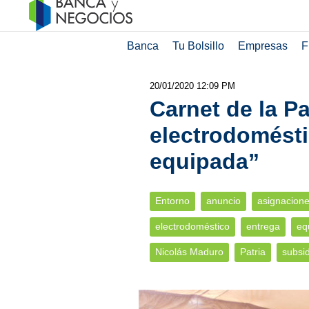
Banca
Tu Bolsillo
Empresas
F
20/01/2020 12:09 PM
Carnet de la Pa
electrodomésti
equipada”
Entorno
anuncio
asignacion
electrodoméstico
entrega
eq
Nicolás Maduro
Patria
subsid