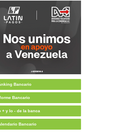
nking Bancario
forme Bancario
 + y lo - de la banca
lendario Bancario