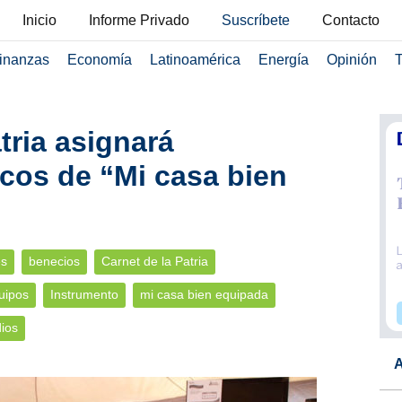
Inicio
Informe Privado
Suscríbete
Contacto
inanzas
Economía
Latinoamérica
Energía
Opinión
T
tria asignará
cos de “Mi casa bien
es
benecios
Carnet de la Patria
uipos
Instrumento
mi casa bien equipada
ios
A