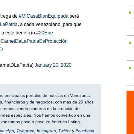
ntrega de
#MiCasaBienEquipada
será
aPatria
, a cada venezolano, para que
a este beneficio.
#20Ene
#CarnetDeLaPatriaEsProtección
DD
CarnetDLaPatria)
January 20, 2020
 principales portales de noticias en Venezuela
, financieros y de negocios, con más de 20 años
iremos siendo pioneros en la creación de
nformes especiales. Nos hemos convertido en una
y avanzamos paso a paso en América Latina.
hatsApp
,
Telegram
,
Instagram
,
Twitter
y
Facebook