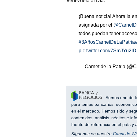
Venezuela al Día.
¡Buena noticia! Ahora la e
asignada por el
@CarnetDL
todos puedan tener acceso 
#3AñosCarnetDeLaPatria
pic.twitter.com/7SmJYu2I
— Carnet de la Patria (@
Somos uno de los
para temas bancarios, económicos
en el mercado. Hemos sido y segu
contenidos, análisis inéditos e i
fuente de referencia en el país 
Síguenos en nuestro
Canal de W