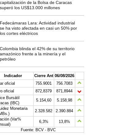
capitalización de la Bolsa de Caracas
superó los US$13.000 millones
Fedecámaras Lara: Actividad industrial
se ha visto afectada en casi un 50% por
los cortes eléctricos
Colombia blinda el 42% de su territorio
amazónico frente a la minería y el
petróleo
Indicador
Cierre Ant
06/08/2026
ar oficial
755.9001
756.7083
o oficial
872,8379
871,8944
ice Bursátil
5.154,60
5.158,98
acas (IBC)
uidez Monetaria
2.328.582
2.390.884
MBs.)
lación (Var%
6,3%
13,8%
nsual)
Fuente: BCV - BVC