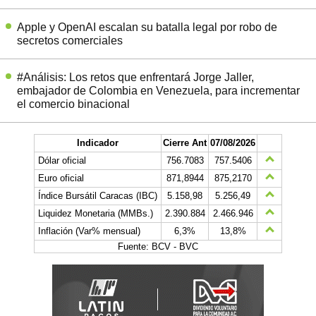
Apple y OpenAI escalan su batalla legal por robo de
secretos comerciales
#Análisis: Los retos que enfrentará Jorge Jaller,
embajador de Colombia en Venezuela, para incrementar
el comercio binacional
Indicador
Cierre Ant
07/08/2026
Dólar oficial
756.7083
757.5406
Euro oficial
871,8944
875,2170
Índice Bursátil Caracas (IBC)
5.158,98
5.256,49
Liquidez Monetaria (MMBs.)
2.390.884
2.466.946
Inflación (Var% mensual)
6,3%
13,8%
Fuente: BCV - BVC