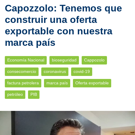
Capozzolo: Tenemos que
construir una oferta
exportable con nuestra
marca país
Economía Nacional
bioseguridad
Cappozolo
consecomercio
coronavirus
covid-19
factura petrolera
marca país
Oferta exportable
petróleo
PIB