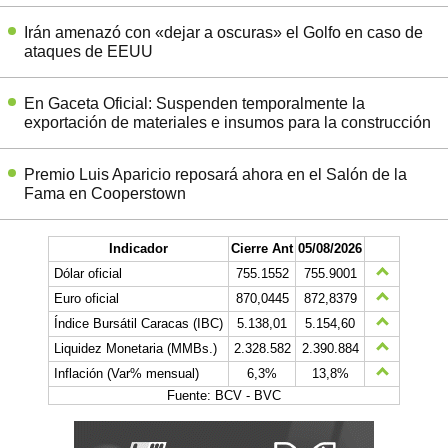
Irán amenazó con «dejar a oscuras» el Golfo en caso de
ataques de EEUU
En Gaceta Oficial: Suspenden temporalmente la
exportación de materiales e insumos para la construcción
Premio Luis Aparicio reposará ahora en el Salón de la
Fama en Cooperstown
Indicador
Cierre Ant
05/08/2026
Dólar oficial
755.1552
755.9001
Euro oficial
870,0445
872,8379
Índice Bursátil Caracas (IBC)
5.138,01
5.154,60
Liquidez Monetaria (MMBs.)
2.328.582
2.390.884
Inflación (Var% mensual)
6,3%
13,8%
Fuente: BCV - BVC