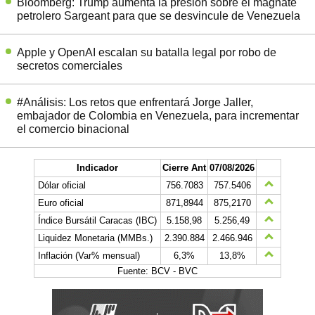
Bloomberg: Trump aumenta la presión sobre el magnate
petrolero Sargeant para que se desvincule de Venezuela
Apple y OpenAI escalan su batalla legal por robo de
secretos comerciales
#Análisis: Los retos que enfrentará Jorge Jaller,
embajador de Colombia en Venezuela, para incrementar
el comercio binacional
Indicador
Cierre Ant
07/08/2026
Dólar oficial
756.7083
757.5406
Euro oficial
871,8944
875,2170
Índice Bursátil Caracas (IBC)
5.158,98
5.256,49
Liquidez Monetaria (MMBs.)
2.390.884
2.466.946
Inflación (Var% mensual)
6,3%
13,8%
Fuente: BCV - BVC