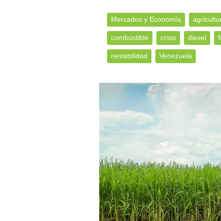
Mercados y Economía
agricultu
combustible
crisis
diesel
rentabilidad
Venezuela