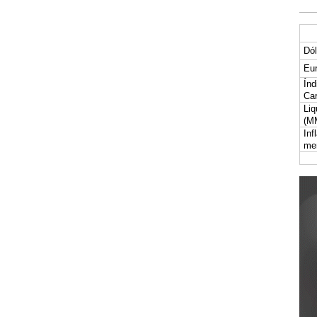
Dól
Eur
Índ
Car
Liq
(M
Inf
me