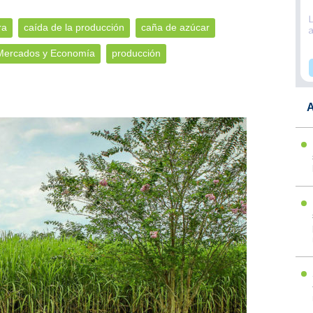
ra
caída de la producción
caña de azúcar
Mercados y Economía
producción
A