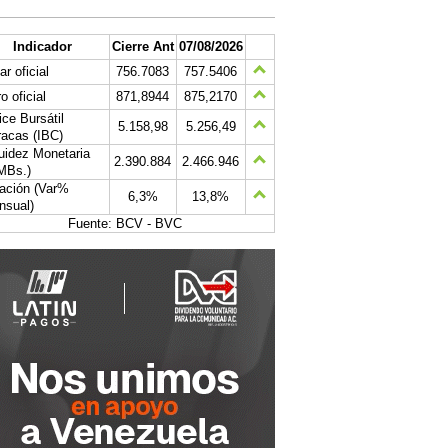
Indicador
Cierre Ant
07/08/2026
ar oficial
756.7083
757.5406
o oficial
871,8944
875,2170
ice Bursátil
5.158,98
5.256,49
acas (IBC)
uidez Monetaria
2.390.884
2.466.946
MBs.)
lación (Var%
6,3%
13,8%
nsual)
Fuente: BCV - BVC