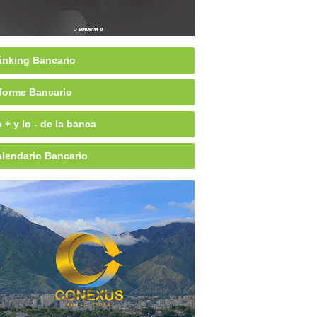
nking Bancario
forme Bancario
 + y lo - de la banca
lendario Bancario