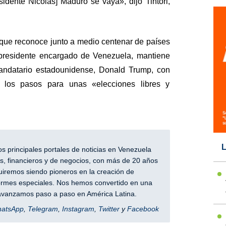
idente Nicolás] Maduro se vaya», dijo Tintori,
, que reconoce junto a medio centenar de países
presidente encargado de Venezuela, mantiene
mandatario estadounidense, Donald Trump, con
 los pasos para unas «elecciones libres y
L
 principales portales de noticias en Venezuela
, financieros y de negocios, con más de 20 años
iremos siendo pioneros en la creación de
nformes especiales. Nos hemos convertido en una
y avanzamos paso a paso en América Latina.
hatsApp
,
Telegram
,
Instagram
,
Twitter
y
Facebook