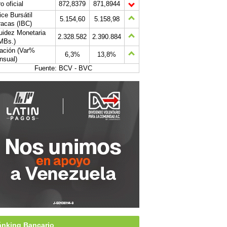
o oficial
872,8379
871,8944
ice Bursátil
5.154,60
5.158,98
acas (IBC)
uidez Monetaria
2.328.582
2.390.884
MBs.)
lación (Var%
6,3%
13,8%
nsual)
Fuente: BCV - BVC
nking Bancario