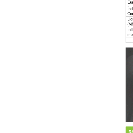
Eur
Índ
Car
Liq
(M
Inf
me
Rá