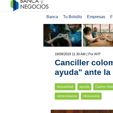
Banca
Tu Bolsillo
Empresas
F
19/09/2019 11:30 AM
| Por AFP
Canciller colo
ayuda" ante la
Actualidad
ayuda
Carlos Holm
venezolanos
Venezuela