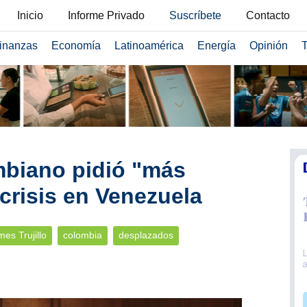
Inicio
Informe Privado
Suscríbete
Contacto
inanzas
Economía
Latinoamérica
Energía
Opinión
T
mbiano pidió "más
 crisis en Venezuela
es Trujillo
colombia
desplazados