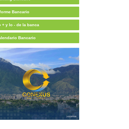
forme Bancario
 + y lo - de la banca
lendario Bancario