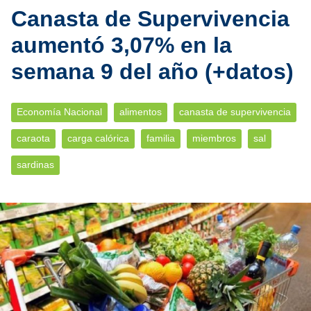
Canasta de Supervivencia
aumentó 3,07% en la
semana 9 del año (+datos)
Economía Nacional
alimentos
canasta de supervivencia
caraota
carga calórica
familia
miembros
sal
sardinas