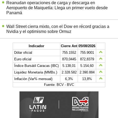
Reanudan operaciones de carga y descarga en
Aeropuerto de Maiquetía: Llega un primer vuelo desde
Panamá
Wall Street cierra mixto, con el Dow en récord gracias a
Nvidia y el optimismo sobre Ormuz
Indicador
Cierre Ant
05/08/2026
Dólar oficial
755.1552
755.9001
Euro oficial
870,0445
872,8379
Índice Bursátil Caracas (IBC)
5.138,01
5.154,60
Liquidez Monetaria (MMBs.)
2.328.582
2.390.884
Inflación (Var% mensual)
6,3%
13,8%
Fuente: BCV - BVC