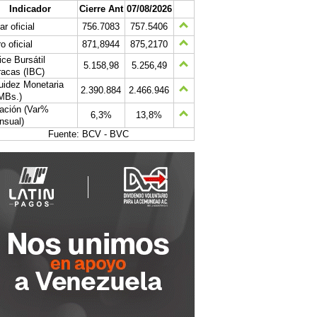
Indicador
Cierre Ant
07/08/2026
ar oficial
756.7083
757.5406
o oficial
871,8944
875,2170
ice Bursátil
5.158,98
5.256,49
acas (IBC)
uidez Monetaria
2.390.884
2.466.946
MBs.)
lación (Var%
6,3%
13,8%
nsual)
Fuente: BCV - BVC