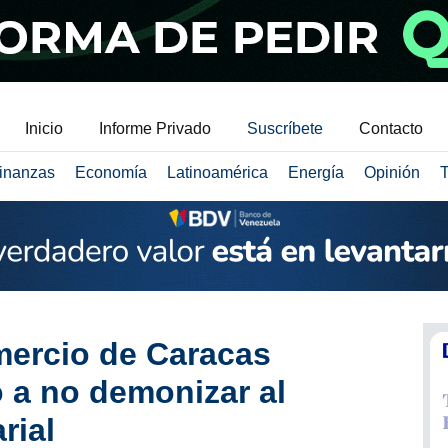
Inicio
Informe Privado
Suscríbete
Contacto
inanzas
Economía
Latinoamérica
Energía
Opinión
T
ercio de Caracas
o a no demonizar al
rial