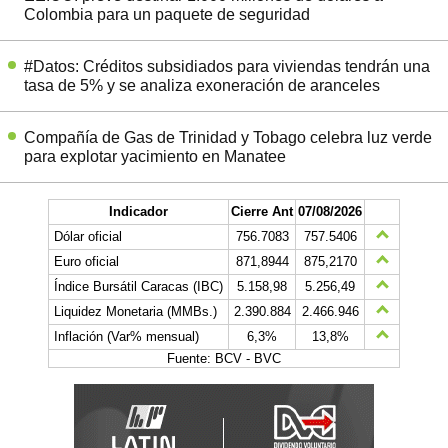
Colombia para un paquete de seguridad
#Datos: Créditos subsidiados para viviendas tendrán una
tasa de 5% y se analiza exoneración de aranceles
Compañía de Gas de Trinidad y Tobago celebra luz verde
para explotar yacimiento en Manatee
Indicador
Cierre Ant
07/08/2026
Dólar oficial
756.7083
757.5406
Euro oficial
871,8944
875,2170
Índice Bursátil Caracas (IBC)
5.158,98
5.256,49
Liquidez Monetaria (MMBs.)
2.390.884
2.466.946
Inflación (Var% mensual)
6,3%
13,8%
Fuente: BCV - BVC