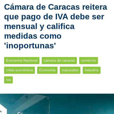
Cámara de Caracas reitera
que pago de IVA debe ser
mensual y califica
medidas como
'inoportunas'
Economía Nacional
cámara de caracas
comercio
crisis económica
Economía
impuestos
industria
iva