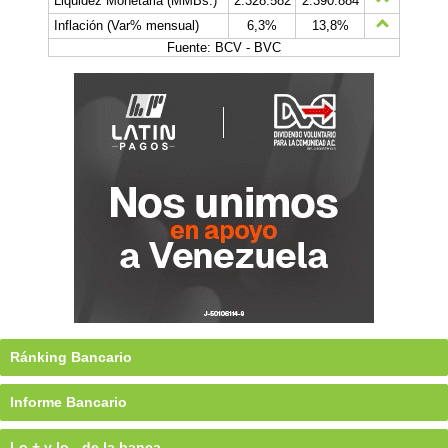
Liquidez Monetaria (MMBs.)
2.328.582
2.390.884
Inflación (Var% mensual)
6,3%
13,8%
Fuente: BCV - BVC
Ránking Bancario
Informe Bancario
Lo + y lo - de la banca