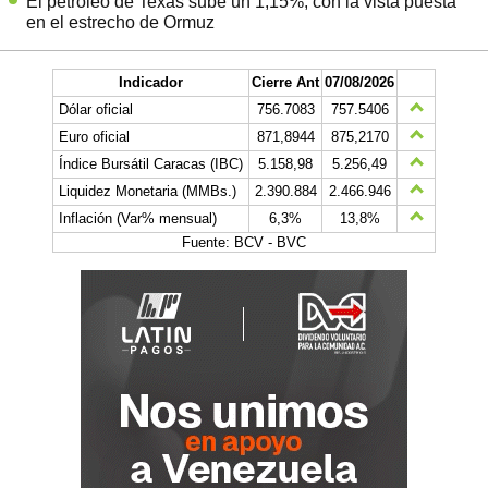
El petróleo de Texas sube un 1,15%, con la vista puesta
en el estrecho de Ormuz
Indicador
Cierre Ant
07/08/2026
Dólar oficial
756.7083
757.5406
Euro oficial
871,8944
875,2170
Índice Bursátil Caracas (IBC)
5.158,98
5.256,49
Liquidez Monetaria (MMBs.)
2.390.884
2.466.946
Inflación (Var% mensual)
6,3%
13,8%
Fuente: BCV - BVC