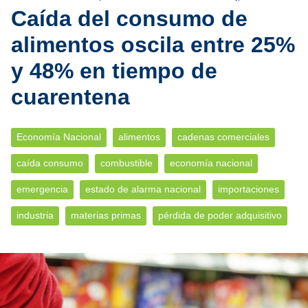
Caída del consumo de
alimentos oscila entre 25%
y 48% en tiempo de
cuarentena
Economía Nacional
alimentos
cadenas comerciales
caída consumo
combustible
economía nacional
emergencia
estado de alarma nacional
importaciones
industria
materias primas
pérdida de poder adquisitivo