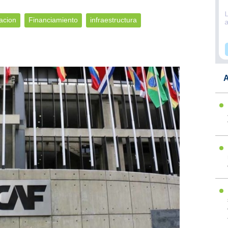
acion
Financiamiento
infraestructura
A