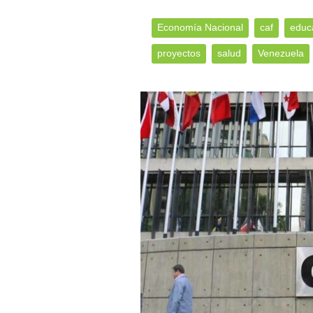
Economía Nacional
caf
educ
proyectos
salud
Venezuela