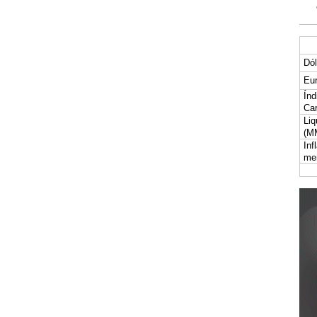
Dól
Eur
Índ
Car
Liq
(M
Inf
me