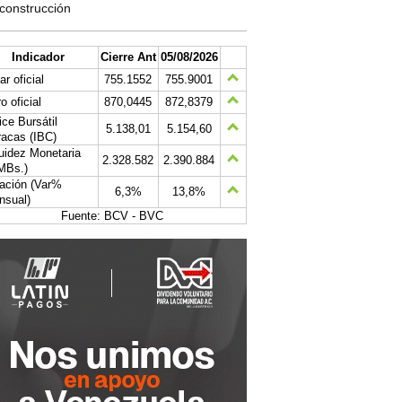
construcción
Indicador
Cierre Ant
05/08/2026
ar oficial
755.1552
755.9001
o oficial
870,0445
872,8379
ice Bursátil
5.138,01
5.154,60
acas (IBC)
uidez Monetaria
2.328.582
2.390.884
MBs.)
lación (Var%
6,3%
13,8%
nsual)
Fuente: BCV - BVC