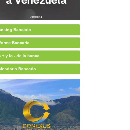
nking Bancario
forme Bancario
 + y lo - de la banca
lendario Bancario