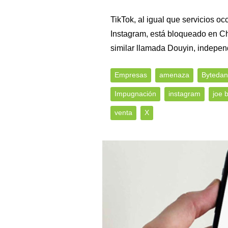
TikTok, al igual que servicios 
Instagram, está bloqueado en C
similar llamada Douyin, indepen
Empresas
amenaza
Bytedan
Impugnación
instagram
joe 
venta
X