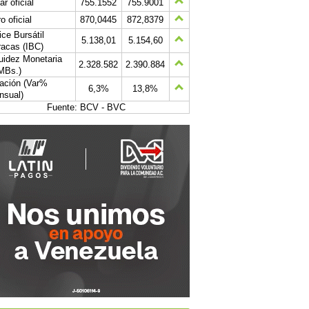
ar oficial
755.1552
755.9001
o oficial
870,0445
872,8379
ice Bursátil
5.138,01
5.154,60
acas (IBC)
uidez Monetaria
2.328.582
2.390.884
MBs.)
lación (Var%
6,3%
13,8%
nsual)
Fuente: BCV - BVC