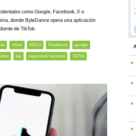
occidentales como Google, Facebook, X o
hina, donde ByteDance opera una aplicación
diente de TikTok.
ce
china
EEUU
Facebook
google
A
biden
ley
seguridad nacional
TikTok