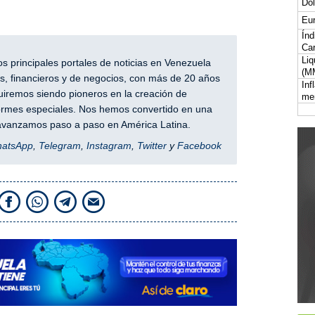
Dól
Eur
Índ
Car
Liq
 principales portales de noticias en Venezuela
(M
, financieros y de negocios, con más de 20 años
Inf
iremos siendo pioneros en la creación de
me
nformes especiales. Nos hemos convertido en una
y avanzamos paso a paso en América Latina.
hatsApp
,
Telegram
,
Instagram
,
Twitter
y
Facebook