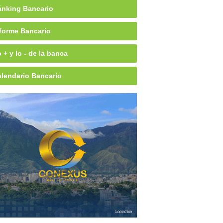
nking Bancario
forme Bancario
 + y lo - de la banca
lendario Bancario