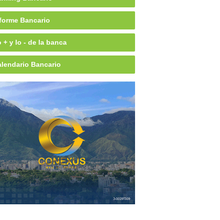
forme Bancario
 + y lo - de la banca
lendario Bancario