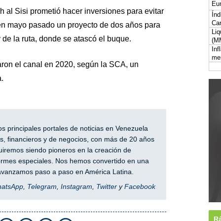
Eur
h al Sisi prometió hacer inversiones para evitar
Índ
Car
ó en mayo pasado un proyecto de dos años para
Liq
r de la ruta, donde se atascó el buque.
(M
Inf
me
ron el canal en 2020, según la SCA, un
.
 principales portales de noticias en Venezuela
, financieros y de negocios, con más de 20 años
iremos siendo pioneros en la creación de
nformes especiales. Nos hemos convertido en una
y avanzamos paso a paso en América Latina.
hatsApp
,
Telegram
,
Instagram
,
Twitter
y
Facebook
Rá