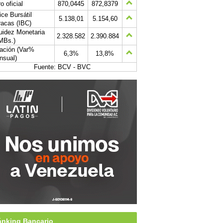
o oficial
870,0445
872,8379
ice Bursátil
5.138,01
5.154,60
acas (IBC)
uidez Monetaria
2.328.582
2.390.884
MBs.)
lación (Var%
6,3%
13,8%
nsual)
Fuente: BCV - BVC
nking Bancario