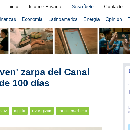
Inicio
Informe Privado
Suscríbete
Contacto
inanzas
Economía
Latinoamérica
Energía
Opinión
T
ven' zarpa del Canal
de 100 días
Suez
egipto
ever given
tráfico marítimo