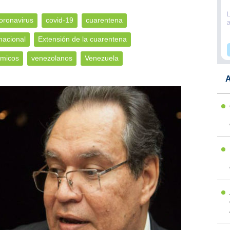
oronavirus
covid-19
cuarentena
nacional
Extensión de la cuarentena
ómicos
venezolanos
Venezuela
A