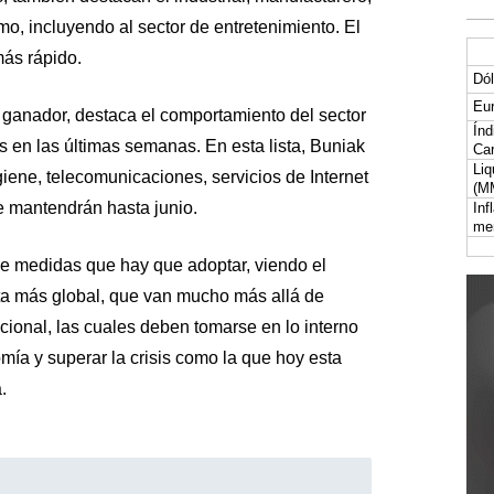
smo, incluyendo al sector de entretenimiento. El
más rápido.
Dól
Eur
 ganador, destaca el comportamiento del sector
Índ
 en las últimas semanas. En esta lista, Buniak
Car
Liq
giene, telecomunicaciones, servicios de Internet
(M
e mantendrán hasta junio.
Inf
me
de medidas que hay que adoptar, viendo el
ta más global, que van mucho más allá de
cional, las cuales deben tomarse en lo interno
nomía y superar la crisis como la que hoy esta
.