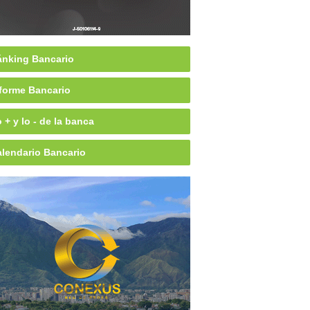
nking Bancario
forme Bancario
 + y lo - de la banca
lendario Bancario