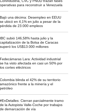
Conindustria, CVC y PNUD trazan fases
operativas para reconstruir a Venezuela
Bajó una décima: Desempleo en EEUU
se ubicó en 4,1% en julio a pesar de la
pérdida de 23.000 empleos
IBC subió 146,58% hasta julio y la
capitalización de la Bolsa de Caracas
superó los US$13.000 millones
Fedecámaras Lara: Actividad industrial
se ha visto afectada en casi un 50% por
los cortes eléctricos
Colombia blinda el 42% de su territorio
amazónico frente a la minería y el
petróleo
#EnDetalles: Cierran parcialmente tramo
de la Autopista Valle-Coche por trabajos
de demarcación de vía