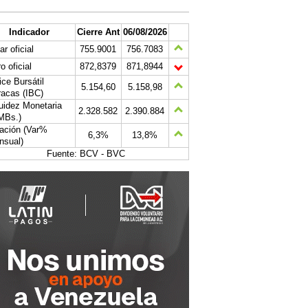
Indicador
Cierre Ant
06/08/2026
ar oficial
755.9001
756.7083
o oficial
872,8379
871,8944
ice Bursátil
5.154,60
5.158,98
acas (IBC)
uidez Monetaria
2.328.582
2.390.884
MBs.)
lación (Var%
6,3%
13,8%
nsual)
Fuente: BCV - BVC