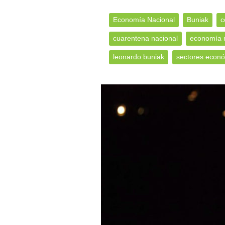
Economía Nacional
Buniak
c
cuarentena nacional
economía 
leonardo buniak
sectores econ