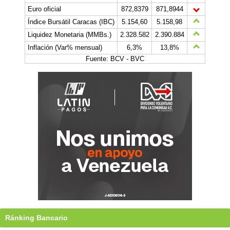
Euro oficial
872,8379
871,8944
Índice Bursátil Caracas (IBC)
5.154,60
5.158,98
Liquidez Monetaria (MMBs.)
2.328.582
2.390.884
Inflación (Var% mensual)
6,3%
13,8%
Fuente: BCV - BVC
Ránking Bancario