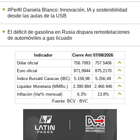
#Perfil Daniela Blanco: Innovación, IA y sostenibilidad
desde las aulas de la USB
El déficit de gasolina en Rusia dispara remodelaciones
de automóviles a gas licuado
Indicador
Cierre Ant
07/08/2026
Dólar oficial
756.7083
757.5406
Euro oficial
871,8944
875,2170
Índice Bursátil Caracas (IBC)
5.158,98
5.256,49
Liquidez Monetaria (MMBs.)
2.390.884
2.466.946
Inflación (Var% mensual)
6,3%
13,8%
Fuente: BCV - BVC