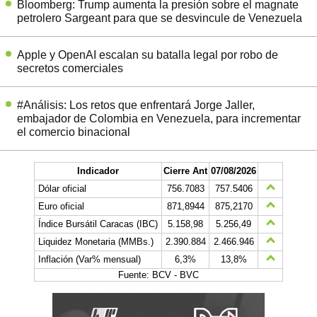
Bloomberg: Trump aumenta la presión sobre el magnate
petrolero Sargeant para que se desvincule de Venezuela
Apple y OpenAI escalan su batalla legal por robo de
secretos comerciales
#Análisis: Los retos que enfrentará Jorge Jaller,
embajador de Colombia en Venezuela, para incrementar
el comercio binacional
Indicador
Cierre Ant
07/08/2026
Dólar oficial
756.7083
757.5406
Euro oficial
871,8944
875,2170
Índice Bursátil Caracas (IBC)
5.158,98
5.256,49
Liquidez Monetaria (MMBs.)
2.390.884
2.466.946
Inflación (Var% mensual)
6,3%
13,8%
Fuente: BCV - BVC