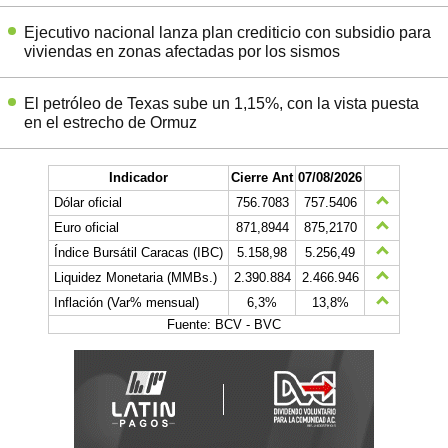
Ejecutivo nacional lanza plan crediticio con subsidio para
viviendas en zonas afectadas por los sismos
El petróleo de Texas sube un 1,15%, con la vista puesta
en el estrecho de Ormuz
Indicador
Cierre Ant
07/08/2026
Dólar oficial
756.7083
757.5406
Euro oficial
871,8944
875,2170
Índice Bursátil Caracas (IBC)
5.158,98
5.256,49
Liquidez Monetaria (MMBs.)
2.390.884
2.466.946
Inflación (Var% mensual)
6,3%
13,8%
Fuente: BCV - BVC