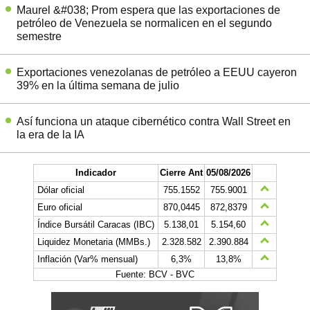
Maurel &#038; Prom espera que las exportaciones de
petróleo de Venezuela se normalicen en el segundo
semestre
Exportaciones venezolanas de petróleo a EEUU cayeron
39% en la última semana de julio
Así funciona un ataque cibernético contra Wall Street en
la era de la IA
Indicador
Cierre Ant
05/08/2026
Dólar oficial
755.1552
755.9001
Euro oficial
870,0445
872,8379
Índice Bursátil Caracas (IBC)
5.138,01
5.154,60
Liquidez Monetaria (MMBs.)
2.328.582
2.390.884
Inflación (Var% mensual)
6,3%
13,8%
Fuente: BCV - BVC