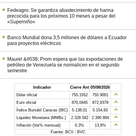
Fedeagro: Se garantiza abastecimiento de harina
precocida para los próximos 10 meses a pesar del
«Superniño»
Banco Mundial dona 3,5 millones de dólares a Ecuador
para proyectos eléctricos
Maurel &#038; Prom espera que las exportaciones de
petróleo de Venezuela se normalicen en el segundo
semestre
Indicador
Cierre Ant
05/08/2026
Dólar oficial
755.1552
755.9001
Euro oficial
870,0445
872,8379
Índice Bursátil Caracas (IBC)
5.138,01
5.154,60
Liquidez Monetaria (MMBs.)
2.328.582
2.390.884
Inflación (Var% mensual)
6,3%
13,8%
Fuente: BCV - BVC