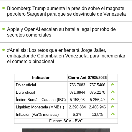
Bloomberg: Trump aumenta la presión sobre el magnate
petrolero Sargeant para que se desvincule de Venezuela
Apple y OpenAI escalan su batalla legal por robo de
secretos comerciales
#Análisis: Los retos que enfrentará Jorge Jaller,
embajador de Colombia en Venezuela, para incrementar
el comercio binacional
Indicador
Cierre Ant
07/08/2026
Dólar oficial
756.7083
757.5406
Euro oficial
871,8944
875,2170
Índice Bursátil Caracas (IBC)
5.158,98
5.256,49
Liquidez Monetaria (MMBs.)
2.390.884
2.466.946
Inflación (Var% mensual)
6,3%
13,8%
Fuente: BCV - BVC