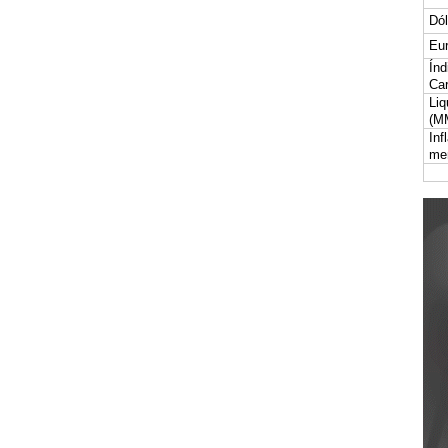
Dól
Eur
Índ
Car
Liq
(M
Inf
me