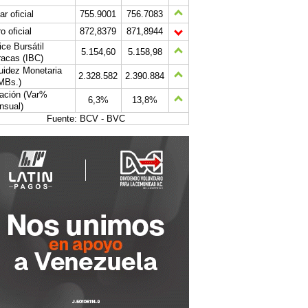
ar oficial
755.9001
756.7083
o oficial
872,8379
871,8944
ice Bursátil
5.154,60
5.158,98
acas (IBC)
uidez Monetaria
2.328.582
2.390.884
MBs.)
lación (Var%
6,3%
13,8%
nsual)
Fuente: BCV - BVC