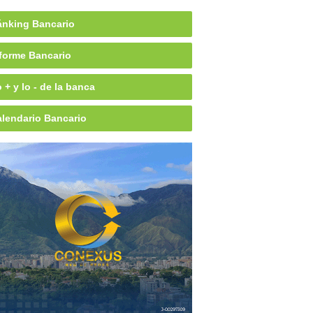
nking Bancario
forme Bancario
 + y lo - de la banca
lendario Bancario