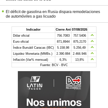
El déficit de gasolina en Rusia dispara remodelaciones
de automóviles a gas licuado
Indicador
Cierre Ant
07/08/2026
Dólar oficial
756.7083
757.5406
Euro oficial
871,8944
875,2170
Índice Bursátil Caracas (IBC)
5.158,98
5.256,49
Liquidez Monetaria (MMBs.)
2.390.884
2.466.946
Inflación (Var% mensual)
6,3%
13,8%
Fuente: BCV - BVC