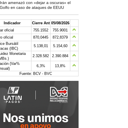
Irán amenazó con «dejar a oscuras» el
Golfo en caso de ataques de EEUU
Indicador
Cierre Ant
05/08/2026
ar oficial
755.1552
755.9001
o oficial
870,0445
872,8379
ice Bursátil
5.138,01
5.154,60
acas (IBC)
uidez Monetaria
2.328.582
2.390.884
MBs.)
lación (Var%
6,3%
13,8%
nsual)
Fuente: BCV - BVC