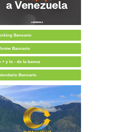
nking Bancario
forme Bancario
 + y lo - de la banca
lendario Bancario