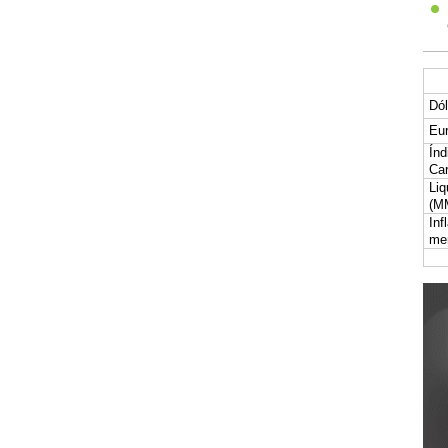
Dól
Eur
Índ
Car
Liq
(M
Inf
me