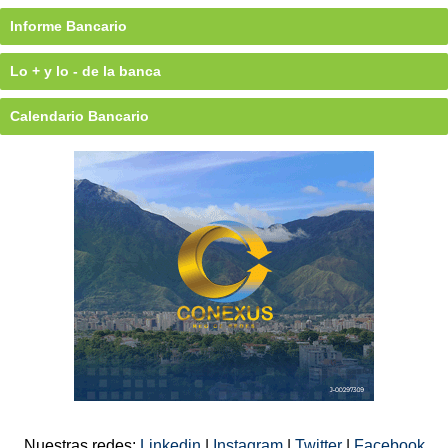
Informe Bancario
Lo + y lo - de la banca
Calendario Bancario
Nuestras redes:
Linkedin
|
Instagram
|
Twitter
|
Facebook