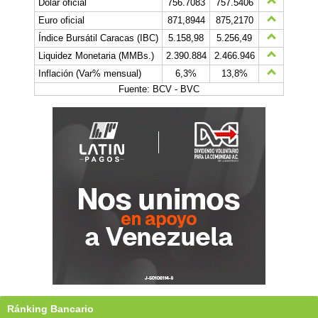
Dólar oficial
756.7083
757.5406
Euro oficial
871,8944
875,2170
Índice Bursátil Caracas (IBC)
5.158,98
5.256,49
Liquidez Monetaria (MMBs.)
2.390.884
2.466.946
Inflación (Var% mensual)
6,3%
13,8%
Fuente: BCV - BVC
Ránking Bancario