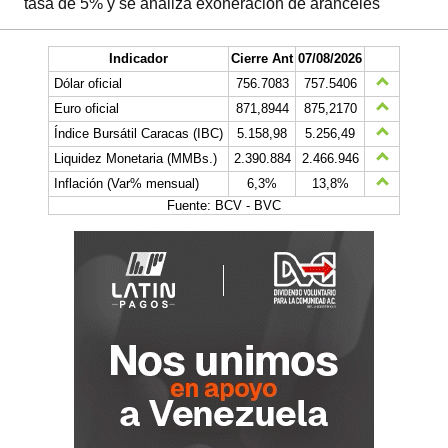
tasa de 5% y se analiza exoneración de aranceles
Indicador
Cierre Ant
07/08/2026
Dólar oficial
756.7083
757.5406
Euro oficial
871,8944
875,2170
Índice Bursátil Caracas (IBC)
5.158,98
5.256,49
Liquidez Monetaria (MMBs.)
2.390.884
2.466.946
Inflación (Var% mensual)
6,3%
13,8%
Fuente: BCV - BVC