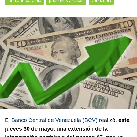
mercado paralelo
presiones alcistas
Venezuela
El
Banco Central de Venezuela (BCV)
realizó,
este
jueves 30 de mayo, una extensión de la