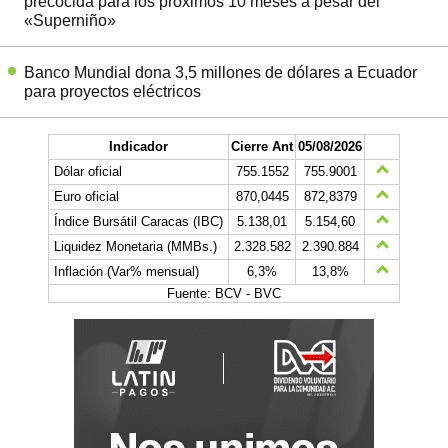
precocida para los próximos 10 meses a pesar del
«Superniño»
Banco Mundial dona 3,5 millones de dólares a Ecuador
para proyectos eléctricos
Indicador
Cierre Ant
05/08/2026
Dólar oficial
755.1552
755.9001
Euro oficial
870,0445
872,8379
Índice Bursátil Caracas (IBC)
5.138,01
5.154,60
Liquidez Monetaria (MMBs.)
2.328.582
2.390.884
Inflación (Var% mensual)
6,3%
13,8%
Fuente: BCV - BVC