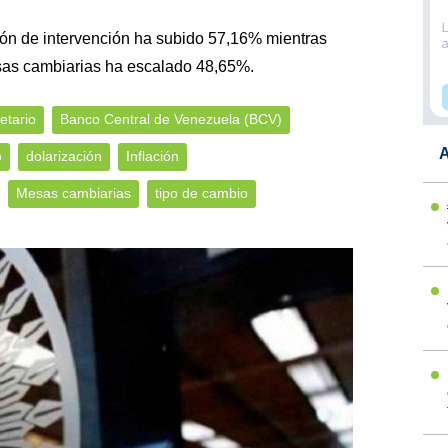
ción de intervención ha subido 57,16% mientras
sas cambiarias ha escalado 48,65%.
etario
Banco Central de Venezuela (BCV)
A
o
dolarización
Inflación
Mesas cambiarias
tipo de cambio