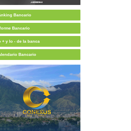
nking Bancario
forme Bancario
 + y lo - de la banca
lendario Bancario