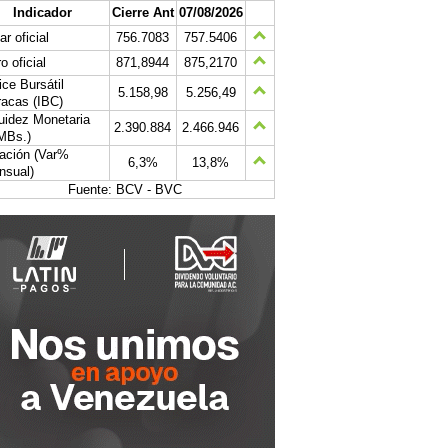
Indicador
Cierre Ant
07/08/2026
ar oficial
756.7083
757.5406
o oficial
871,8944
875,2170
ice Bursátil
5.158,98
5.256,49
acas (IBC)
uidez Monetaria
2.390.884
2.466.946
MBs.)
lación (Var%
6,3%
13,8%
nsual)
Fuente: BCV - BVC