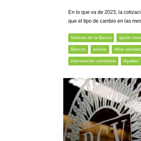
En lo que va de 2023, la cotiza
que el tipo de cambio en las me
Noticias de la Banca
ajuste mon
Bancos
bolívar
dólar paralel
intervención cambiaria
liquidez