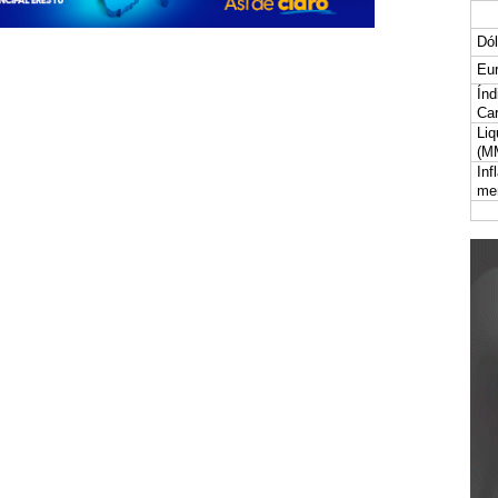
Dól
Eur
Índ
Car
Liq
(M
Inf
me