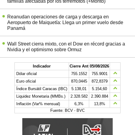
familias afectadas por los terremotos (+Monto)
Reanudan operaciones de carga y descarga en
Aeropuerto de Maiquetía: Llega un primer vuelo desde
Panamá
Wall Street cierra mixto, con el Dow en récord gracias a
Nvidia y el optimismo sobre Ormuz
Indicador
Cierre Ant
05/08/2026
Dólar oficial
755.1552
755.9001
Euro oficial
870,0445
872,8379
Índice Bursátil Caracas (IBC)
5.138,01
5.154,60
Liquidez Monetaria (MMBs.)
2.328.582
2.390.884
Inflación (Var% mensual)
6,3%
13,8%
Fuente: BCV - BVC