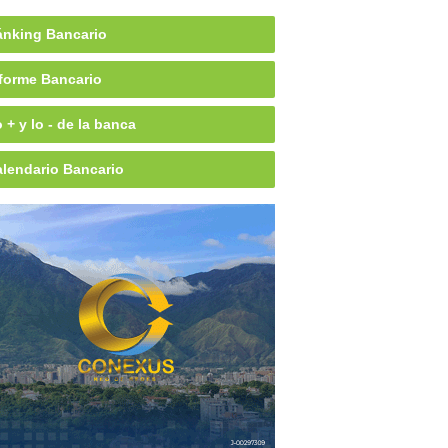
nking Bancario
forme Bancario
 + y lo - de la banca
lendario Bancario