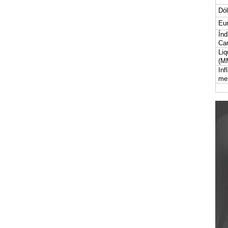
Dól
Eur
Índ
Car
Liq
(M
Inf
me