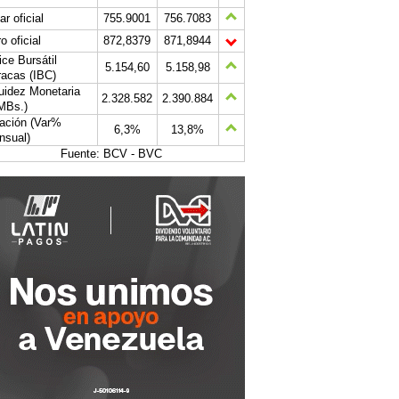
ar oficial
755.9001
756.7083
o oficial
872,8379
871,8944
ice Bursátil
5.154,60
5.158,98
acas (IBC)
uidez Monetaria
2.328.582
2.390.884
MBs.)
lación (Var%
6,3%
13,8%
nsual)
Fuente: BCV - BVC