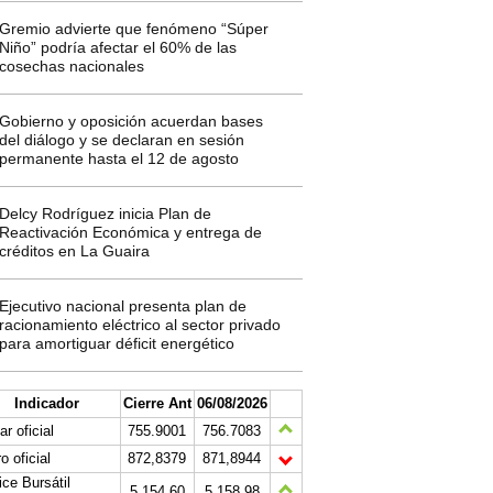
Gremio advierte que fenómeno “Súper
Niño” podría afectar el 60% de las
cosechas nacionales
Gobierno y oposición acuerdan bases
del diálogo y se declaran en sesión
permanente hasta el 12 de agosto
Delcy Rodríguez inicia Plan de
Reactivación Económica y entrega de
créditos en La Guaira
Ejecutivo nacional presenta plan de
racionamiento eléctrico al sector privado
para amortiguar déficit energético
Indicador
Cierre Ant
06/08/2026
ar oficial
755.9001
756.7083
o oficial
872,8379
871,8944
ice Bursátil
5.154,60
5.158,98