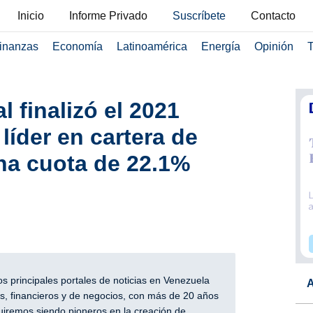
Inicio
Informe Privado
Suscríbete
Contacto
inanzas
Economía
Latinoamérica
Energía
Opinión
T
 finalizó el 2021
líder en cartera de
na cuota de 22.1%
 principales portales de noticias en Venezuela
A
, financieros y de negocios, con más de 20 años
iremos siendo pioneros en la creación de