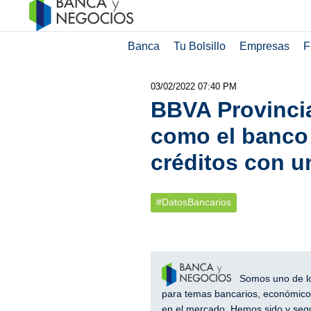
Banca
Tu Bolsillo
Empresas
F
03/02/2022 07:40 PM
BBVA Provincial
como el banco 
créditos con u
#DatosBancarios
Somos uno de los
para temas bancarios, económicos
en el mercado. Hemos sido y segu