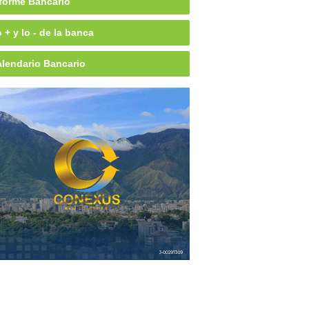
forme Bancario
 + y lo - de la banca
lendario Bancario