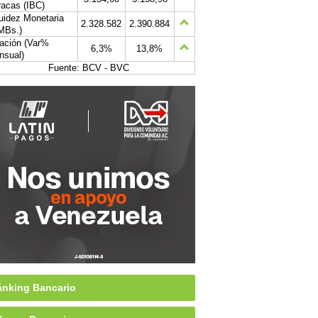
acas (IBC)
uidez Monetaria
2.328.582
2.390.884
MBs.)
lación (Var%
6,3%
13,8%
nsual)
Fuente: BCV - BVC
nking Bancario