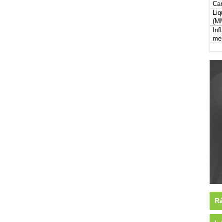
Car
Liq
(M
Inf
me
Rá